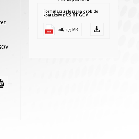
Formularz zgłoszena osób do
kontaktów z CSIRT GOV
zez
pdf, 2.75 MB
 GOV