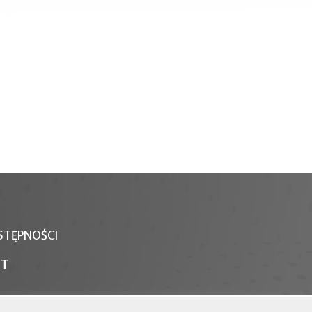
STĘPNOŚCI
NT